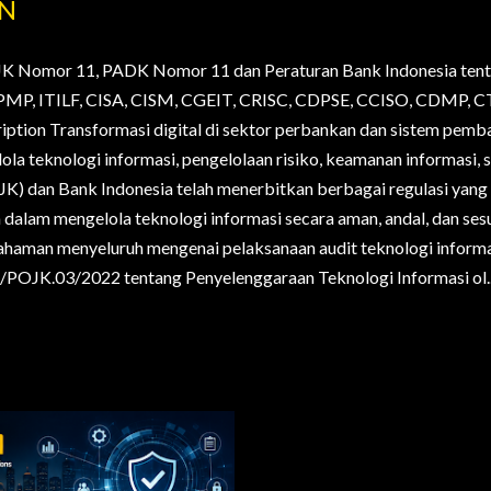
AN
JK Nomor 11, PADK Nomor 11 dan Peraturan Bank Indonesia tent
., PMP, ITILF, CISA, CISM, CGEIT, CRISC, CDPSE, CCISO, CDMP
ription Transformasi digital di sektor perbankan dan sistem pem
la teknologi informasi, pengelolaan risiko, keamanan informasi, s
OJK) dan Bank Indonesia telah menerbitkan berbagai regulasi yan
alam mengelola teknologi informasi secara aman, andal, dan sesua
haman menyeluruh mengenai pelaksanaan audit teknologi informa
POJK.03/2022 tentang Penyelenggaraan Teknologi Informasi ol..