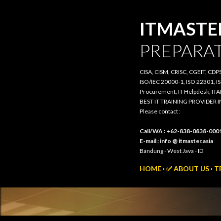
ITMASTER.
PREPARATI
CISA, CISM, CRISC, CGEIT, CDPSE, 
20000-1, ISO 22301, ISO/IEC 385
IT Helpdesk, ITAM, PRIMAVERA, 3
BEST IT TRAINING PROVIDER IN 
Please contact :
Call/WA : +62-838-0838-0001
E-mail : info @ itmaster.asia
Bandung - West Java - ID
HOME
✅ ABOUT US
TRA
MORE…