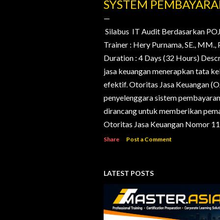
o
SYSTEM PEMBAYAR
s
t
Silabus IT Audit Berdasarkan PO
Trainer : Hery Purnama, SE., MM
s
Duration : 4 Days (32 Hours) Desc
jasa keuangan menerapkan tata kelo
efektif. Otoritas Jasa Keuangan (
penyelenggara sistem pembayaran d
dirancang untuk memberikan pema
Otoritas Jasa Keuangan Nomor 11/
Share
Post a Comment
LATEST POSTS