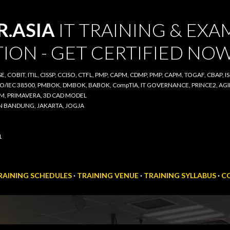
Skip to main content
ASIA
IT TRAINING & EXAM
ON - GET CERTIFIED NOW
COBIT, ITIL, CISSP, CCISO, CTFL, PMP, CAPM, CDMP, PMP, CAPM, TOGAF, CBAP, ISO/IE
00, PMBOK, DMBOK, BABOK, CompTIA, IT GOVERNANCE, PRINCE2, AGILE SCRUM, IT A
D CAD MODEL
BANDUNG, JAKARTA, JOGJA
INING SCHEDULES
TRAINING VENUE
TRAINING SYLLABUS
CON