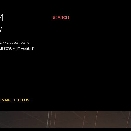
SEARCH
C 27001:2013 , ISO/IEC
udit, IT Procurement,
NECT TO US