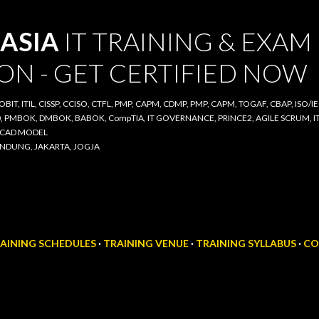
Skip to main content
ASIA
IT TRAINING & EXAM
ON - GET CERTIFIED NOW
COBIT, ITIL, CISSP, CCISO, CTFL, PMP, CAPM, CDMP, PMP, CAPM, TOGAF, CBAP, ISO/IE
00, PMBOK, DMBOK, BABOK, CompTIA, IT GOVERNANCE, PRINCE2, AGILE SCRUM, IT A
D CAD MODEL
BANDUNG, JAKARTA, JOGJA
AINING SCHEDULES
TRAINING VENUE
TRAINING SYLLABUS
CO