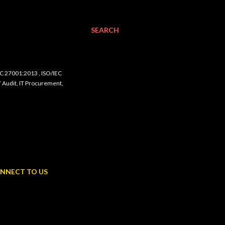
SEARCH
C 27001:2013 , ISO/IEC
udit, IT Procurement,
NNECT TO US