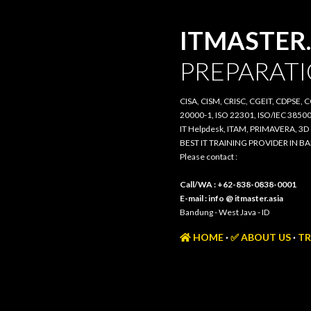
ITMASTER.
PREPARATI
CISA, CISM, CRISC, CGEIT, CDPSE, 
20000-1, ISO 22301, ISO/IEC 385
IT Helpdesk, ITAM, PRIMAVERA, 3
BEST IT TRAINING PROVIDER IN 
Please contact :
Call/WA : +62-838-0838-0001
E-mail : info @ itmaster.asia
Bandung - West Java - ID
HOME
✅ ABOUT US
TR