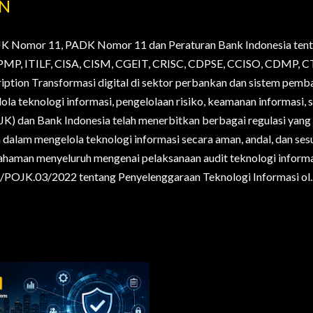
AN
JK Nomor 11, PADK Nomor 11 dan Peraturan Bank Indonesia tent
., PMP, ITILF, CISA, CISM, CGEIT, CRISC, CDPSE, CCISO, CDMP
ription Transformasi digital di sektor perbankan dan sistem pem
la teknologi informasi, pengelolaan risiko, keamanan informasi, s
OJK) dan Bank Indonesia telah menerbitkan berbagai regulasi yan
alam mengelola teknologi informasi secara aman, andal, dan sesua
haman menyeluruh mengenai pelaksanaan audit teknologi informa
POJK.03/2022 tentang Penyelenggaraan Teknologi Informasi ol..