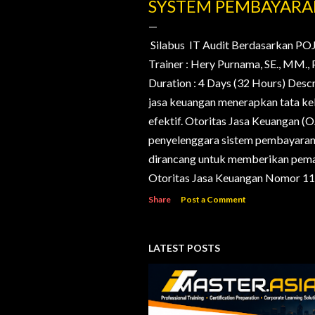
o
SYSTEM PEMBAYAR
s
t
Silabus IT Audit Berdasarkan PO
Trainer : Hery Purnama, SE., MM
s
Duration : 4 Days (32 Hours) Desc
jasa keuangan menerapkan tata kelo
efektif. Otoritas Jasa Keuangan (
penyelenggara sistem pembayaran d
dirancang untuk memberikan pema
Otoritas Jasa Keuangan Nomor 11/
Share
Post a Comment
LATEST POSTS